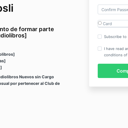
sli
Card
nto de formar parte
diolibros]
Subscribe to o
I have read a
olibros]
conditions of
as]
]
diolibros Nuevos sin Cargo
ual por pertenecer al Club de